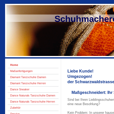
Schuhmacherei S
Home
Liebe Ku
Maßanfertigungen
Umgezogen! 
Diamant Tanzschuhe Damen
der Schwarzwaldstra
Diamant Tanzschuhe Herren
Dance Sneaker
Maßgeschneidert: Ihr 
Dance Naturals Tanzschuhe Damen
Sind bei Ihren Lieblingsschuhe
Dance Naturals Tanzschuhe Herren
eine neue Besohlung?
Zubehör
Kein Problem: In unserer haus
Service