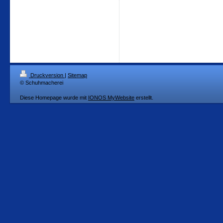
Druckversion
|
Sitemap
© Schuhmacherei
Diese Homepage wurde mit
IONOS MyWebsite
erstellt.