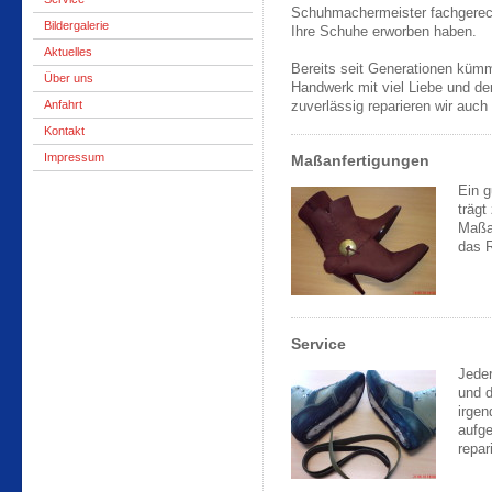
Schuhmachermeister fachgerecht
Bildergalerie
Ihre Schuhe erworben haben.
Aktuelles
Bereits seit Generationen küm
Über uns
Handwerk mit viel Liebe und de
Anfahrt
zuverlässig reparieren wir auch
Kontakt
Impressum
Maßanfertigungen
Ein g
trägt
Maßa
das R
Service
Jeder
und d
irgen
aufge
repar