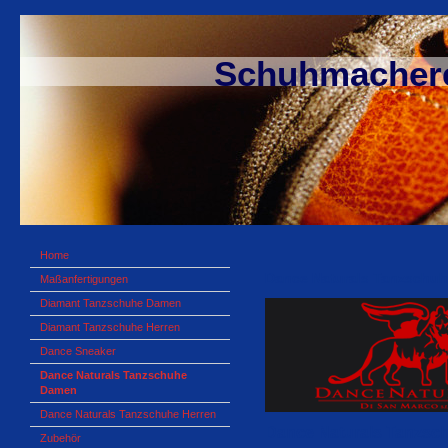
Schuhmacherei S
Home
Dance Naturals Tanzschuhe
Maßanfertigungen
Diamant Tanzschuhe Damen
Diamant Tanzschuhe Herren
Dance Sneaker
Dance Naturals Tanzschuhe
Damen
Dance Naturals Tanzschuhe Herren
Dance Naturals Tanzsc
Zubehör