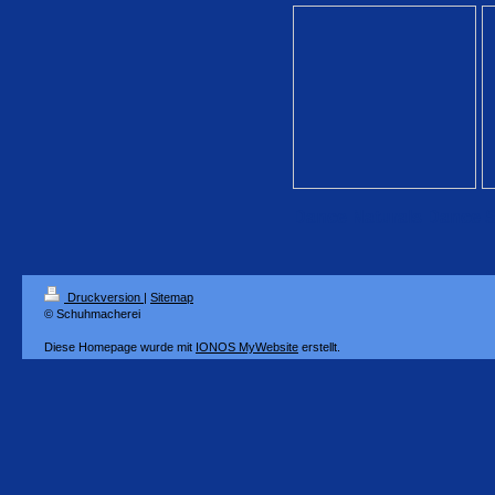
Dance Naturals Dance S
Druckversion
|
Sitemap
© Schuhmacherei
Diese Homepage wurde mit
IONOS MyWebsite
erstellt.