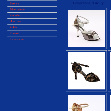
Collections "Luxury"
Service
Bildergalerie
Aktuelles
Über uns
Anfahrt
Kontakt
Impressum