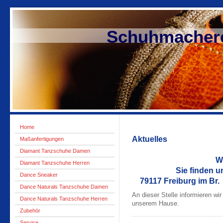
Schuhmacherei S
Home
Akt
Maßanfertigungen
Lieb
Diamant Tanzschuhe Damen
Wir sin
Diamant Tanzschuhe Herren
Sie finden uns in
Dance Sneaker
79117 Freiburg im Br.
Dance Naturals Tanzschuhe Damen
An dieser Stelle informieren wi
Dance Naturals Tanzschuhe Herren
unserem Hause.
Zubehör
Service