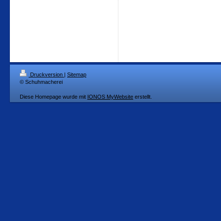
Druckversion
|
Sitemap
© Schuhmacherei
Diese Homepage wurde mit
IONOS MyWebsite
erstellt.